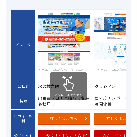
イメージ
引用元：https://www.qracian.
引用元：https://clearlife-net.com/
水の救急隊
クラシアン
会社名
スクロールできます
出張費ゼロ！見積もり費用
知名度ナンバーワン
特徴
もゼロ！
展開企業
口コミ・評
詳しくはこちら
詳しくはこちら
判
公式サイトはこちら
公式サイトはこち
公式サイト