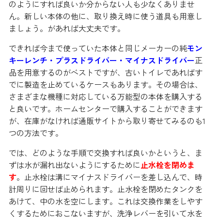
のようにすれば良いか分からない人も少なくありませ
ん。新しい本体の他に、取り換え時に使う道具も用意し
ましょう。があれば大丈夫です。
できれば今まで使っていた本体と同じメーカーの純
モン
キーレンチ・プラスドライバー・マイナスドライバー
正
品を用意するのがベストですが、古いトイレであればす
でに製造を止めているケースもあります。その場合は、
さまざまな機種に対応している万能型の本体を購入する
と良いです。ホームセンターで購入することができます
が、在庫がなければ通販サイトから取り寄せてみるのも1
つの方法です。
では、どのような手順で交換すれば良いかというと、ま
ずは水が漏れ出ないようにするために
止水栓を閉めま
す
。止水栓は溝にマイナスドライバーを差し込んで、時
計周りに回せば止められます。止水栓を閉めたタンクを
あけて、中の水を空にします。これは交換作業をしやす
くするためにおこないますが、洗浄レバーを引いて水を