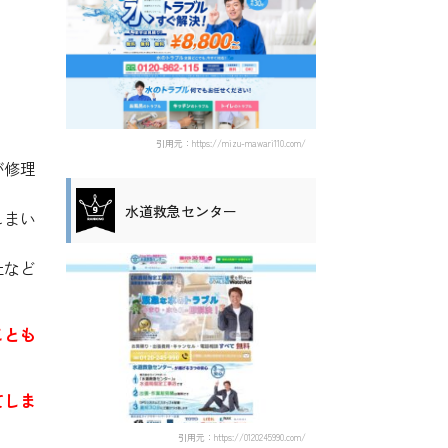
引用元：https://mizu-mawari110.com/
が修理
水道救急センター
しまい
社など
ことも
てしま
引用元：https://0120245990.com/