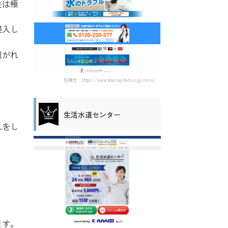
性は極
侵入し
剥がれ
引用元：https://www.sharing-tech.co.jp/mizu/
生活水道センター
れをし
ます。