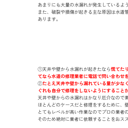
あまりにも大量の水漏れが発生しているよ
また、破裂や損傷が起きる主な原因は水道
あります。
水漏れはどう対処すればい
①天井や壁から水漏れが起きたなら
慌てた
てなら水道の修理業者に電話で問い合わせ
②
たとえ天井や壁から漏れている量が少な
ぐれも自分で修理をしないようにすること
天井や壁からの水漏れはかなり厄介なので
ほとんどのケースだと修理をするために、
とてもレベルが高い作業なのでプロの業者
そのため絶対に業者に依頼することをおス