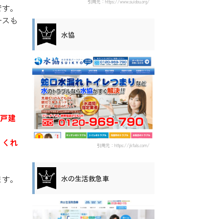
引用元：https://www.suidou.org/
です。
ースも
水協
一戸建
、くれ
引用元：https://jkfals.com/
ます。
水の生活救急車