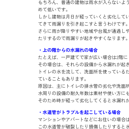
もちろん、普通の建物は雨水が入らないよ
めて低いです。
しかし建物は月日が経っていくと劣化して
てきて雨漏りを引き起こすと言うわけです
さらに雨が降りやすい地域や台風が通過し
たりするので雨漏りが起きやすくなります
・上の階からの水漏れの場合
たとえば、一戸建てで家が広い場合は2階
その場合は、それらの設備から水漏れが起
トイレの水を流して、洗面所を使っている
ていることもあります。
原因は、主にトイレの排水管の劣化や洗面
水周りの設備の耐久年数は素材や使い方にも
そのため時が経って劣化してくると水漏れ
・水道管がトラブルを起こしている場合
マンションやアパートなどにお住いの場合
この水道管が破裂したり損傷したりすると