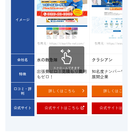
イメージ
引用元：https://www.qracian.
引用元：https://clearlife-net.com/
水の救急隊
クラシアン
会社名
スクロールできます
出張費ゼロ！見積もり費用
知名度ナンバーワン
特徴
もゼロ！
展開企業
口コミ・評
詳しくはこちら
詳しくはこちら
判
公式サイトはこちら
公式サイトはこち
公式サイト