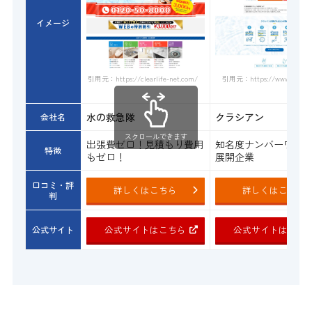
イメージ
引用元：https://www.qracian.
引用元：https://clearlife-net.com/
水の救急隊
クラシアン
会社名
スクロールできます
出張費ゼロ！見積もり費用
知名度ナンバーワン
特徴
もゼロ！
展開企業
口コミ・評
詳しくはこちら
詳しくはこちら
判
公式サイトはこちら
公式サイトはこち
公式サイト