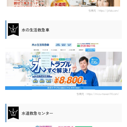
引用元：https://jkfals.com/
水の生活救急車
引用元：https://mizu-mawari110.com/
水道救急センター