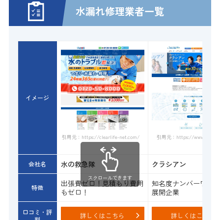
水漏れ修理業者一覧
イメージ
引用元：https://www.qracian.
引用元：https://clearlife-net.com/
水の救急隊
クラシアン
会社名
スクロールできます
出張費ゼロ！見積もり費用
知名度ナンバーワン
特徴
もゼロ！
展開企業
口コミ・評
詳しくはこちら
詳しくはこちら
判