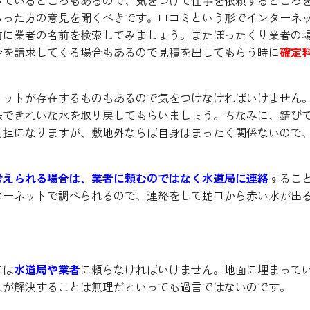
らった方の意見を聞くべきです。口コミという形でインターネ
前に業者の名前を検索してみましょう。またぼったくり業者の
金を請求してくる場合もあるので見積を出してもらう時に
確定
リットが存在するものもあるので気をつけなければいけません
法できれいな水を取り戻してもらいましょう。ちなみに、錆び
負担になりますが、敷地外ならば自身はまったく関係ないので
。
考えられる場合は、業者に頼むのではなく水道局に連絡
するこ
ターネットで調べられるので、連絡をして蛇口から赤い水が出
には
水道局や業者
に頼らなければいけません。地面に埋まって
人が解決することは無理だといっても過言ではないのです。