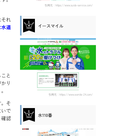
引用元：https://www.suido-service.com/
はそれ
イースマイル
は水道
ること
がかり
う。
引用元：https://www.esmile-24.com/
す。そ
よいで
水110番
と確認