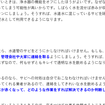
すいときは、浄水器の機能をオフにしたほうがよいです。なぜ
ってしまう可能性が高いからです。しばらく水を流せば赤みが
オンにしましょう。そうすれば、水道水に混じっているサビを
理水として利用できるようになります。
道水を解決したい場合
なら、水道管のサビをどうにかしなければいけません。もしも
、
管理会社や大家に連絡を取る
ようにしましょう。そうすれば
はずなので、何もせずともキレイで透明な水を飲めるようにな
いるのなら、サビへの対処は自分でおこなわなければいけませ
ってくれる業者があるので、連絡をしてきれいな水を飲めるよ
水が赤くなって、どのような作業をすれば解決できるのか判断
っているところもあるので、気をつけて仕事を依頼するところ