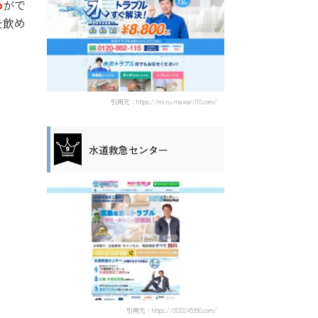
め
がで
を飲め
引用元：https://mizu-mawari110.com/
水道救急センター
引用元：https://0120245990.com/