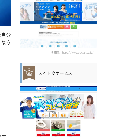
を自分
こなう
引用元：https://www.qracian.co.jp/
スイドウサービス
です。