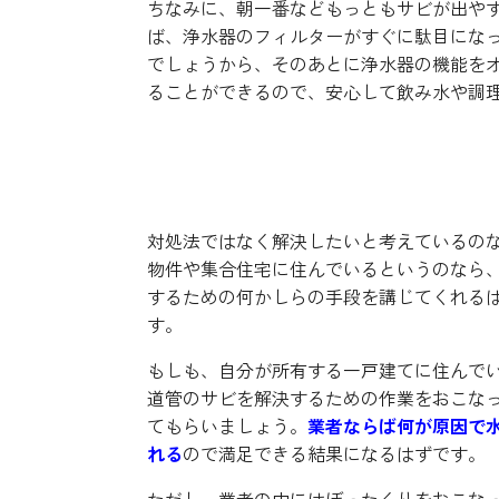
ちなみに、朝一番などもっともサビが出や
ば、浄水器のフィルターがすぐに駄目にな
でしょうから、そのあとに浄水器の機能を
ることができるので、安心して飲み水や調
本格的に赤い濁りのある水
対処法ではなく解決したいと考えているの
物件や集合住宅に住んでいるというのなら
するための何かしらの手段を講じてくれる
す。
もしも、自分が所有する一戸建てに住んで
道管のサビを解決するための作業をおこな
てもらいましょう。
業者ならば何が原因で
れる
ので満足できる結果になるはずです。
ただし、業者の中にはぼったくりをおこな