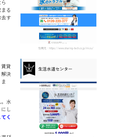
なら
収まる
除去す
引用元：https://www.sharing-tech.co.jp/mizu/
、賃貸
生活水道センター
、解決
りま
ん。水
うにし
してく
を選び