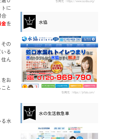
引用元：https://www.suidou.org/
ットに
場合
水協
料金
を
。その
ている
、住ん
とをお
ること
引用元：https://jkfals.com/
水の生活救急車
いる水