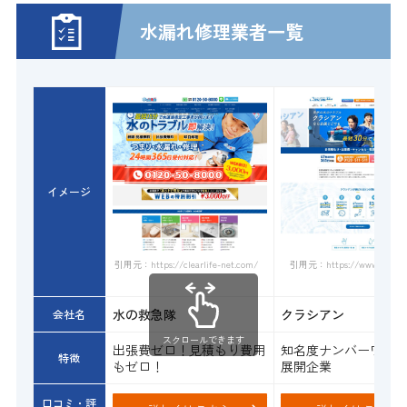
水漏れ修理業者一覧
イメージ
引用元：https://www.qracian.
引用元：https://clearlife-net.com/
水の救急隊
クラシアン
会社名
スクロールできます
出張費ゼロ！見積もり費用
知名度ナンバーワン
特徴
もゼロ！
展開企業
口コミ・評