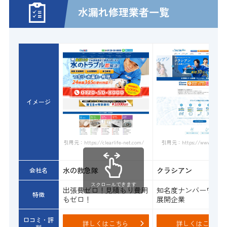
水漏れ修理業者一覧
イメージ
引用元：https://www.qracian.
引用元：https://clearlife-net.com/
水の救急隊
クラシアン
会社名
スクロールできます
出張費ゼロ！見積もり費用
知名度ナンバーワン
特徴
もゼロ！
展開企業
口コミ・評
詳しくはこちら
詳しくはこちら