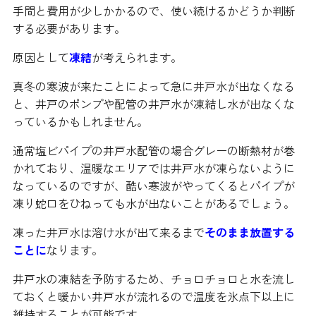
手間と費用が少しかかるので、使い続けるかどうか判断
する必要があります。
原因として
凍結
が考えられます。
真冬の寒波が来たことによって急に井戸水が出なくなる
と、井戸のポンプや配管の井戸水が凍結し水が出なくな
っているかもしれません。
通常塩ビパイプの井戸水配管の場合グレーの断熱材が巻
かれており、温暖なエリアでは井戸水が凍らないように
なっているのですが、酷い寒波がやってくるとパイプが
凍り蛇口をひねっても水が出ないことがあるでしょう。
凍った井戸水は溶け水が出て来るまで
そのまま放置する
ことに
なります。
井戸水の凍結を予防するため、チョロチョロと水を流し
ておくと暖かい井戸水が流れるので温度を氷点下以上に
維持することが可能です。