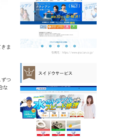
てきま
引用元：https://www.qracian.co.jp/
スイドウサービス
しずつ
合な