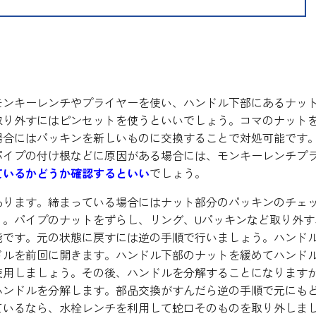
解決する
モンキーレンチやプライヤーを使い、ハンドル下部にあるナッ
取り外すにはピンセットを使うといいでしょう。コマのナット
場合にはパッキンを新しいものに交換することで対処可能です
パイプの付け根などに原因がある場合には、モンキーレンチプ
ているかどうか確認するといい
でしょう。
あります。締まっている場合にはナット部分のパッキンのチェ
う。パイプのナットをずらし、リング、Uパッキンなど取り外す
能です。元の状態に戻すには逆の手順で行いましょう。ハンド
ドルを前回に開きます。ハンドル下部のナットを緩めてハンド
使用しましょう。その後、ハンドルを分解することになります
ハンドルを分解します。部品交換がすんだら逆の手順で元にも
ているなら、水栓レンチを利用して蛇口そのものを取り外しま