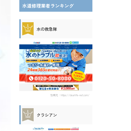
水道修理業者ランキング
水の救急隊
引用元：https://clearlife-net.com/
クラシアン