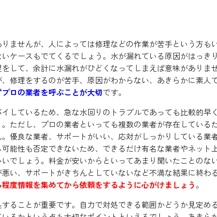
をせず業者に依頼
ありませんが、人によっては修理などの作業が苦手という方も
ないケースもでてくるでしょう。水が漏れている原因がはっき
理をして、余計に水漏れがひどくなってしまえば意味がありま
が、修理をするのが苦手、原因がわからない、あきらかに素人
ずプロの業者を呼ぶことが大切
です。
バイしているため、急な水回りのトラブルであっても比較的早
う。ただし、プロの業者といっても複数の業者が存在している
ん。優良な業者、サポートがいい、応対がしっかりしている業
る可能性も否定できないため、できるだけ有名な業者やネット
いいでしょう。料金が安いからといってあまり聞いたことのな
が悪い、サポートがきちんとしていないなど不満な結果に終わ
る程度情報を集めてから依頼をするように心がけましょう
。
処することが重要です。自力で対処できる範囲かどうか見定め
ているかという点も大切なポイントといえるでしょう。あきら