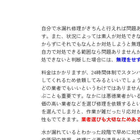
対処できない場合には無理
自分で水漏れ修理がきちんと行えれば問題
す。また、状況によっては素人が対処でき
からずにそれでもなんとか対処しようと無
自力で対処できる範囲なら問題ありません
処できないと判断した場合には、
無理をせ
料金はかかりますが、24時間体制でスタン
してくれるため依頼してみるといいでしょ
どの業者でもいいというわけではありませ
ぶことも重要です。なかには悪徳業者がい
価の高い業者などを選び修理を依頼すると
を選んでしまうと、作業が雑だったり応対
性もでてきます。
業者選びも大切なためあ
水が漏れているとわかった段階で早めに対
や原因の把握、修理に必要な道具がそろっ