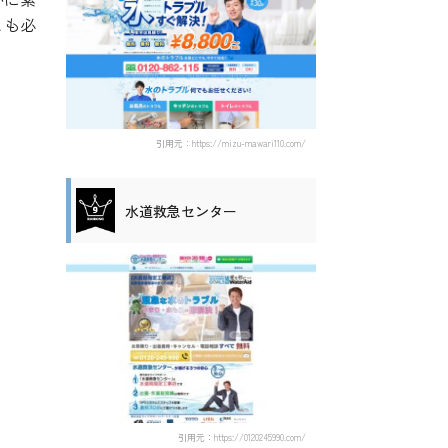
とも必
引用元：https://mizu-mawari110.com/
水道救急センター
引用元：https://0120245990.com/