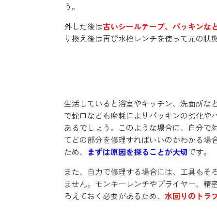
う。
外した後は
古いシールテープ、パッキンな
り換え後は再び水栓レンチを使って元の状
修理のための工具をそろえ
生活していると浴室やキッチン、洗面所な
で蛇口なども摩耗によりパッキンの劣化や
あるでしょう。このような場合に、自分で
てどの部分を修理すればいいのかわかる場
ため、
まずは原因を探ることが大切
です。
また、自力で修理する場合には、工具もそ
ません。モンキーレンチやプライヤー、精
ろえておく必要があるため、
水回りのトラ