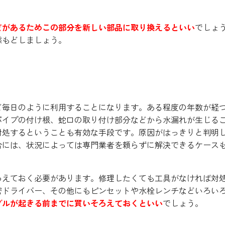
どがあるためこの部分を新しい部品に取り換えるといい
でしょ
態もどしましょう。
ることも大切
ど毎日のように利用することになります。ある程度の年数が経
パイプの付け根、蛇口の取り付け部分などから水漏れが生じる
対処するということも有効な手段です。原因がはっきりと判明
合には、状況によっては専門業者を頼らずに解決できるケース
ろえておく必要があります。修理したくても工具がなければ対
密ドライバー、その他にもピンセットや水栓レンチなどいろい
ブルが起きる前までに買いそろえておくといい
でしょう。