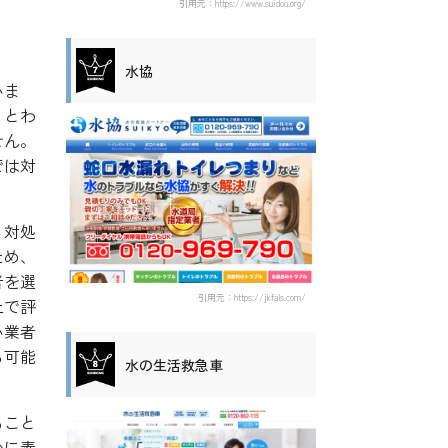
引用元：https://www.suidou.org/
水協
いま
りとわ
せん。
では対
く対処
ため、
者を選
引用元：https://jkfals.com/
上で評
い業者
る可能
水の生活救急車
ること
かに素