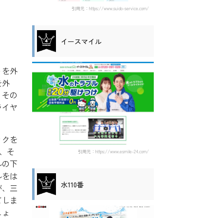
引用元：https://www.suido-service.com/
イースマイル
トを外
を外
。その
ライヤ
ックを
、そ
引用元：https://www.esmile-24.com/
ルの下
ルをは
水110番
が、三
どしま
しょ