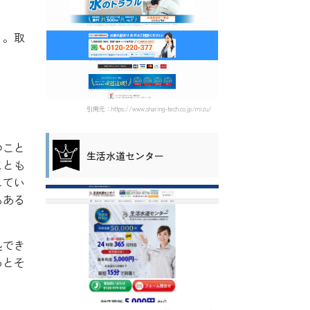
う。取
引用元：https://www.sharing-tech.co.jp/mizu/
つこと
生活水道センター
ことも
してい
もある
処でき
ろとそ