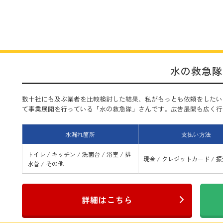
水の救急隊
数十社にも及ぶ業者を比較検討した結果、私がもっとも依頼をしたい
て事業展開を行っている「水の救急隊」さんです。広告展開も広く行って
水漏れ箇所
支払い方法
トイレ / キッチン / 洗面台 / 浴室 / 排
現金 / クレジットカード / 
水菅 / その他
詳細はこちら