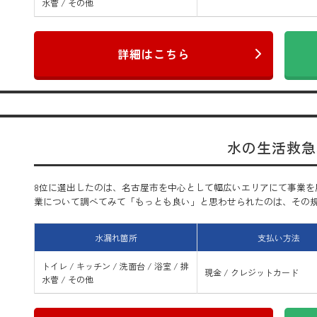
水菅 / その他
詳細はこちら
水の生活救急
8位に選出したのは、名古屋市を中心として幅広いエリアにて事業を
業について調べてみて「もっとも良い」と思わせられたのは、その規模と
水漏れ箇所
支払い方法
トイレ / キッチン / 洗面台 / 浴室 / 排
現金 / クレジットカード
水菅 / その他