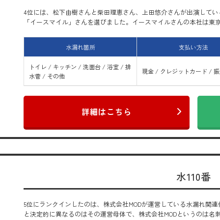
4位には、松下由樹さんと柴田理恵さん、上田悠介さんが出演してい
「イースマイル」さんを選びました。イースマイルさんの本社は東京と大
水漏れ箇所
支払い方法
トイレ / キッチン / 洗面台 / 浴室 / 排
現金 / クレジットカード / 
水菅 / その他
詳細はこちら
水110番
5位にランクインしたのは、株式会社MODが運営している水漏れ関連
と決定的に異なるのはその運営母体で、株式会社MODというのは名刺やD