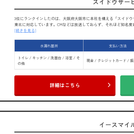
スイドウサー
3位にランクインしたのは、大阪府大阪市に本社を構える「スイドウ
東北に対応しています。CMなどは放送しておらず、それほど知名度自体
[続きを見る]
水漏れ箇所
支払い方法
トイレ / キッチン / 洗面台 / 浴室 / そ
現金 / クレジットカード / 
の他
詳細はこちら
イースマイ