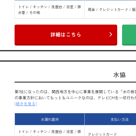
トイレ / キッチン / 洗面台 / 浴室 / 排
現金 / クレジットカード / 
水菅 / その他
詳細はこちら
水協
第7位になったのは、関西地方を中心に事業を展開している「水の救
の事業方針においてもっともユニークなのは、テレビCMを一切行わない
[続きを見る]
水漏れ箇所
支払い方法
トイレ / キッチン / 洗面台 / 浴室 / 排
クレジットカード