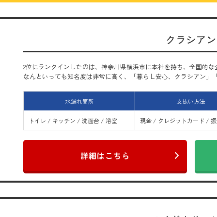
クラシアン
2位にランクインしたのは、神奈川県横浜市に本社を持ち、全国的な
なんといっても知名度は非常に高く、「暮らし安心、クラシアン」「早く
水漏れ箇所
支払い方法
トイレ / キッチン / 洗面台 / 浴室
現金 / クレジットカード / 
詳細はこちら