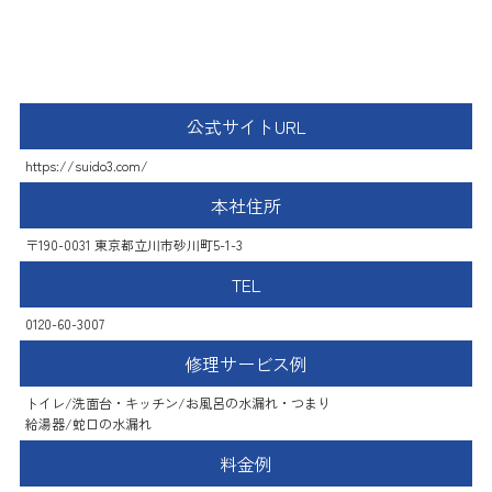
地元の水道修理屋さん
公式サイトURL
https://suido3.com/
本社住所
〒190-0031 東京都立川市砂川町5-1-3
TEL
0120-60-3007
修理サービス例
トイレ/洗面台・キッチン/お風呂の水漏れ・つまり
給湯器/蛇口の水漏れ
料金例