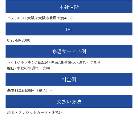
本社住所
〒530-0043 大阪府大阪市北区天満4-5-3
TEL
0120-50-8000
修理サービス例
トイレ/キッチン/お風呂/洗面/洗濯場の水漏れ・つまり
蛇口/水栓の水漏れ・交換
料金例
基本料金5,500円（税込）～
支払い方法
現金・クレジットカード・後払い
水PRO