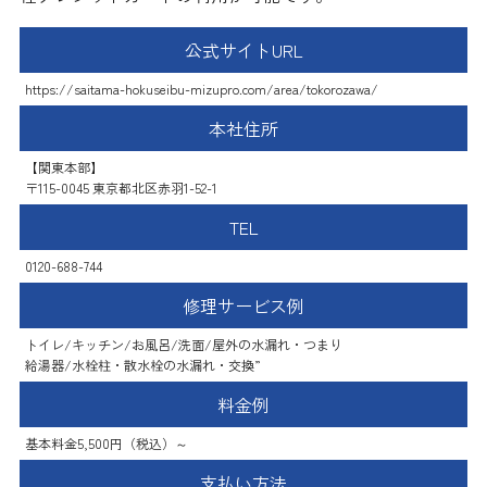
公式サイトURL
https://saitama-hokuseibu-mizupro.com/area/tokorozawa/
本社住所
【関東本部】
〒115-0045 東京都北区赤羽1-52-1
TEL
0120-688-744
修理サービス例
トイレ/キッチン/お風呂/洗面/屋外の水漏れ・つまり
給湯器/水栓柱・散水栓の水漏れ・交換”
料金例
基本料金5,500円（税込）～
支払い方法