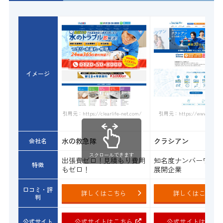
イメージ
引用元：https://www.qracian.
引用元：https://clearlife-net.com/
水の救急隊
クラシアン
会社名
スクロールできます
出張費ゼロ！見積もり費用
知名度ナンバーワン
特徴
もゼロ！
展開企業
口コミ・評
詳しくはこちら
詳しくはこちら
判
公式サイトはこちら
公式サイトはこち
公式サイト