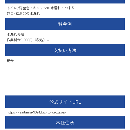
トイレ/洗面台・キッチンの水漏れ・つまり
蛇口/給湯器の水漏れ
料金例
水漏れ修理
作業料金6,600円（税込）～
支払い方法
現金
水まわりの救急24
公式サイトURL
https://saitama-9924.biz/tokorozawa/
本社住所