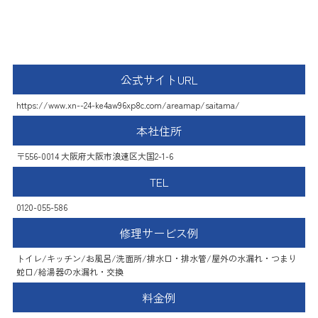
ハウスラボホーム
公式サイトURL
https://www.xn--24-ke4aw96xp8c.com/areamap/saitama/
本社住所
〒556-0014 大阪府大阪市浪速区大国2-1-6
TEL
0120-055-586
修理サービス例
トイレ/キッチン/お風呂/洗面所/排水口・排水管/屋外の水漏れ・つまり
蛇口/給湯器の水漏れ・交換
料金例