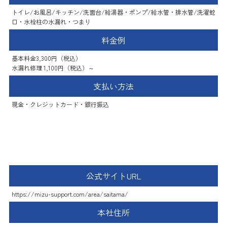
トイレ/お風呂/キッチン/洗面台/給湯器・ポンプ/給水管・排水管/洗濯蛇
口・水栓柱の水漏れ・つまり
料金例
基本料金3,300円（税込）
水漏れ修理 1,100円（税込）～
支払い方法
現金・クレジットカード・銀行振込
水のトラブルサポートセンター
公式サイトURL
https://mizu-support.com/area/saitama/
本社住所