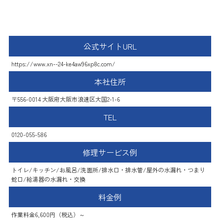
ハウスラボホーム
公式サイトURL
https://www.xn--24-ke4aw96xp8c.com/
本社住所
〒556-0014 大阪府大阪市浪速区大国2-1-6
TEL
0120-055-586
修理サービス例
トイレ/キッチン/お風呂/洗面所/排水口・排水管/屋外の水漏れ・つまり
蛇口/給湯器の水漏れ・交換
料金例
作業料金6,600円（税込）～