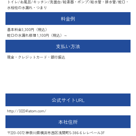
トイレ/お風呂/キッチン/洗面台/給湯器・ポンプ/給水管・排水管/蛇口・
水栓柱の水漏れ・つまり
料金例
基本料金3,300円（税込）
蛇口の水漏れ修理 1,100円（税込）～
支払い方法
現金・クレジットカード・銀行振込
アトム設備株式会社
公式サイトURL
http://322241atom.com/
本社住所
〒220-0072 神奈川県横浜市西区浅間町5-386-6 レレベール3F