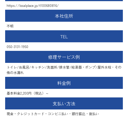
https://localplace.jp/t100680816/
本社住所
不明
TEL
050-3131-1950
修理サービス例
トイレ/お風呂/キッチン/洗面所/排水管/給湯器・ポンプ/屋外水栓・その
他の水漏れ
料金例
基本料金2,200円（税込）～
支払い方法
現金・クレジットカード・コンビニ払い・銀行振込・後払い