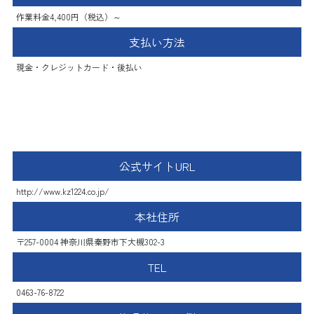
作業料金4,400円（税込）～
支払い方法
現金・クレジットカード・後払い
株式会社 鈴木工業
公式サイトURL
http://www.kz1224.co.jp/
本社住所
〒257-0004 神奈川県秦野市下大槻302-3
TEL
0463-76-8722