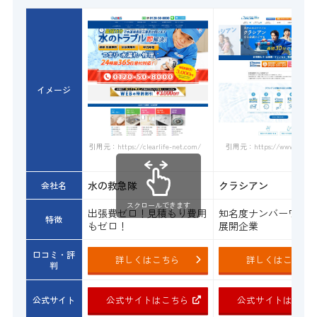
イメージ
引用元：https://www.qracian.
引用元：https://clearlife-net.com/
水の救急隊
クラシアン
会社名
スクロールできます
出張費ゼロ！見積もり費用
知名度ナンバーワン
特徴
もゼロ！
展開企業
口コミ・評
詳しくはこちら
詳しくはこちら
判
公式サイトはこちら
公式サイトはこち
公式サイト