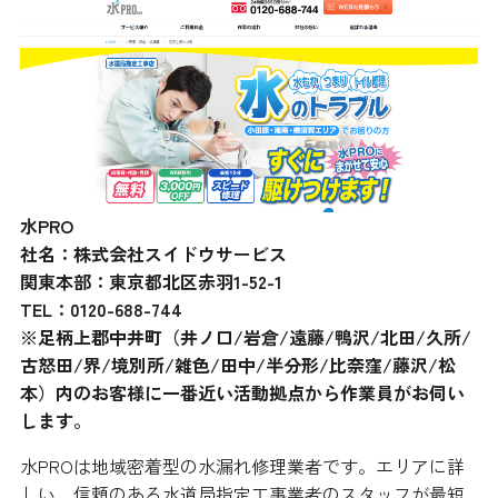
水PRO
社名：株式会社スイドウサービス
関東本部：東京都北区赤羽1-52-1
TEL：0120-688-744
※足柄上郡中井町（井ノ口/岩倉/遠藤/鴨沢/北田/久所/
古怒田/界/境別所/雑色/田中/半分形/比奈窪/藤沢/松
本）内のお客様に一番近い活動拠点から作業員がお伺い
します。
水PROは地域密着型の水漏れ修理業者です。エリアに詳
しい、信頼のある水道局指定工事業者のスタッフが最短