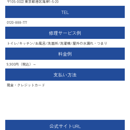
〒105-0022 東京都港区海岸1-5-20
TEL
0120-888-777
修理サービス例
トイレ/キッチン/お風呂/洗面所/洗濯機/屋外の水漏れ・つまり
料金例
9,900円（税込）～
支払い方法
現金・クレジットカード
神奈川水漏れサポートセンター
公式サイトURL