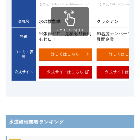
引用元：https://www.qracian.
引用元：https://clearlife-net.com/
水の救急隊
クラシアン
会社名
スクロールできます
出張費ゼロ！見積もり費用
知名度ナンバーワン
特徴
もゼロ！
展開企業
口コミ・評
詳しくはこちら
詳しくはこちら
判
公式サイトはこちら
公式サイトはこち
公式サイト
水道修理業者ランキング