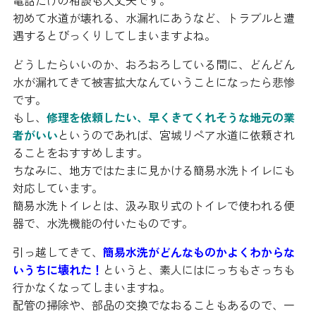
電話だけの相談も大丈夫です。
初めて水道が壊れる、水漏れにあうなど、トラブルと遭
遇するとびっくりしてしまいますよね。
どうしたらいいのか、おろおろしている間に、どんどん
水が漏れてきて被害拡大なんていうことになったら悲惨
です。
もし、
修理を依頼したい、早くきてくれそうな地元の業
者がいい
というのであれば、宮城リペア水道に依頼され
ることをおすすめします。
ちなみに、地方ではたまに見かける簡易水洗トイレにも
対応しています。
簡易水洗トイレとは、汲み取り式のトイレで使われる便
器で、水洗機能の付いたものです。
引っ越してきて、
簡易水洗がどんなものかよくわからな
いうちに壊れた！
というと、素人にはにっちもさっちも
行かなくなってしまいますね。
配管の掃除や、部品の交換でなおることもあるので、一