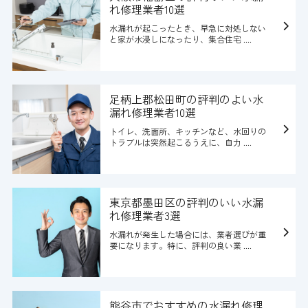
れ修理業者10選
水漏れが起こったとき、早急に対処しない
と家が水浸しになったり、集合住宅 ....
足柄上郡松田町の評判のよい水
漏れ修理業者10選
トイレ、洗面所、キッチンなど、水回りの
トラブルは突然起こるうえに、自力 ....
東京都墨田区の評判のいい水漏
れ修理業者3選
水漏れが発生した場合には、業者選びが重
要になります。特に、評判の良い業 ....
熊谷市でおすすめの水漏れ修理