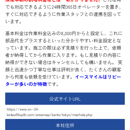
でも対応できるように24時間365日オペレーターを置き、
すぐに対応できるように作業スタッフとの連携を図って
います。
基本料金は作業料金込みの8,000円からと設定し、これに
部品代をプラスするといった分かりやすい料金設定とな
っています。施工の際は必ず見積りを行った上で、依頼
者が納得してから作業に入ります。もし見積りの内容に
納得ができない場合はキャンセルしても構いません。 笑
顔と迅速かつ丁寧な仕事は評判が良く、たくさんの顧客
から何度も依頼を受けています。
イースマイルはリピー
ターが多いのが特徴
です。
公式サイトURL
https://www.xn--24-
ke4aw96xp8c.com/areamap/kanto/tokyo/machida.php
本社住所