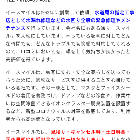
イースマイルは1992年に創業して依頼、
水道局の指定工事
店として水漏れ修理などの水回り全般の緊急修理やメン
テナンス
を行っています。会社名にもある通り「スマイ
ル」を大切にしています。困っている顧客に対してどん
な時間でも、どんなトラブルでも笑顔で対応してくれる
ので、口コミにおいても、頼もしく気持ちが良かったと
高評価を得ています。
イースマイルは、顧客に安心・安全な暮らしを送っても
らうために、適切なサービスを提供することを心掛けて
いる会社です。その一環として、マスクとフェイスシー
ルドの着用を義務づけ、ドアノブなどの除菌や、作業中
には空間除菌できるイオンクラスター脱臭装置を設置す
るなど、新型コロナウィルス対策を徹底しており、利用
者からも高評価となっています。
イースマイルでは、
見積り・キャンセル料・土日料金・
深夜早朝の割増料金などは一切かかりません。
どんな時