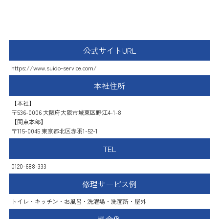
スイドウサービス
公式サイトURL
https://www.suido-service.com/
本社住所
【本社】
〒536-0006 大阪府大阪市城東区野江4-1-8
【関東本部】
〒115-0045 東京都北区赤羽1-52-1
TEL
0120-688-333
修理サービス例
トイレ・キッチン・お風呂・洗濯場・洗面所・屋外