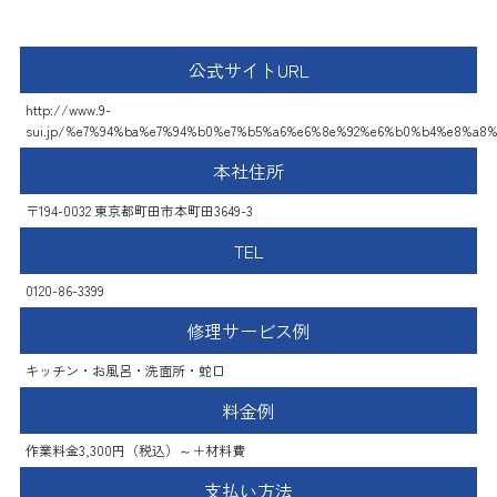
町田給排水設備
公式サイトURL
http://www.9-
sui.jp/%e7%94%ba%e7%94%b0%e7%b5%a6%e6%8e%92%e6%b0%b4%e8%a8
本社住所
〒194-0032 東京都町田市本町田3649-3
TEL
0120-86-3399
修理サービス例
キッチン・お風呂・洗面所・蛇口
料金例
作業料金3,300円（税込）～＋材料費
支払い方法