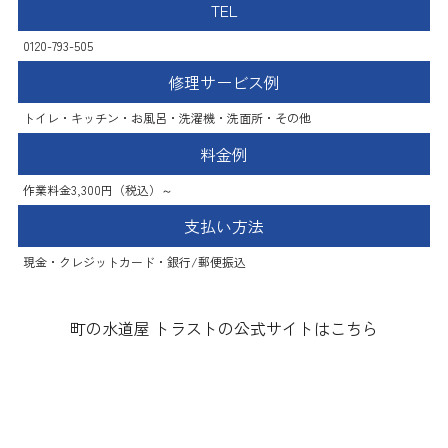
TEL
0120-793-505
修理サービス例
トイレ・キッチン・お風呂・洗濯機・洗面所・その他
料金例
作業料金3,300円（税込）～
支払い方法
現金・クレジットカード・銀行/郵便振込
町の水道屋 トラストの公式サイトはこちら
まごころ水道サービス（株式会社
グローアス）