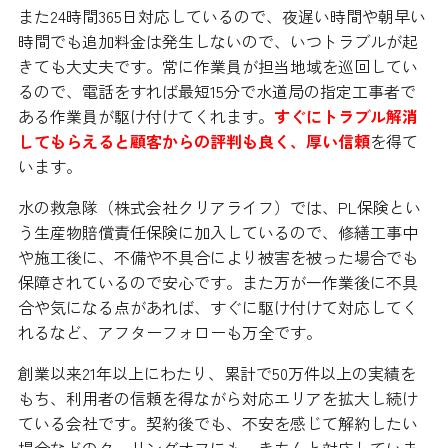
また24時間365日対応しているので、夜遅い時間や朝早い
時間でも追加料金は発生しないので、いつトラブルが起
きても大丈夫です。常に作業員が担当地域を巡回してい
るので、電話をすれば最短15分で水道局の指定工事者で
ある作業員が駆け付けてくれます。
すぐにトラブル解消
してもらえると顧客からの評判も良く、厚い信頼
を得て
います。
水の救急隊（株式会社クリアライフ）では、PL保険とい
う生産物賠償責任保険に加入しているので、修繕工事中
や施工後に、不備や不具合により被害を被った場合でも
保障されているので安心です。また万が一作業後に不具
合や気になる点があれば、すぐに駆け付けて対応してく
れるなど、アフターフォローも万全です。
創業以来21年以上にわたり、累計で50万件以上の実績を
もち、利用者の信頼を得ながら対応エリアを拡大し続け
ている会社です。契約後でも、不安を感じて解約したい
場合などのクーリングオフにも、きちんと対応していま