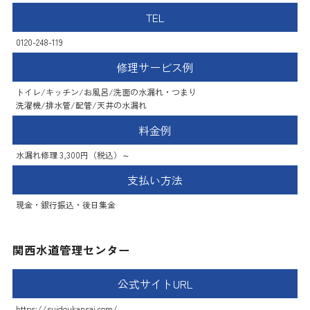
TEL
0120-248-119
修理サービス例
トイレ/キッチン/お風呂/洗面の水漏れ・つまり
洗濯機/排水管/配管/天井の水漏れ
料金例
水漏れ修理 3,300円（税込）～
支払い方法
現金・銀行振込・後日集金
関西水道管理センター
公式サイトURL
https://suidoukansai.com/