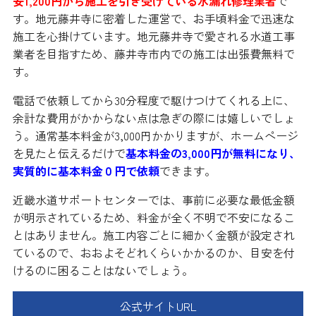
安1,200円から施工を引き受けている水漏れ修理業者
で
す。地元藤井寺に密着した運営で、お手頃料金で迅速な
施工を心掛けています。地元藤井寺で愛される水道工事
業者を目指すため、藤井寺市内での施工は出張費無料で
す。
電話で依頼してから30分程度で駆けつけてくれる上に、
余計な費用がかからない点は急ぎの際には嬉しいでしょ
う。通常基本料金が3,000円かかりますが、ホームページ
を見たと伝えるだけで
基本料金の3,000円が無料になり、
実質的に基本料金０円で依頼
できます。
近畿水道サポートセンターでは、事前に必要な最低金額
が明示されているため、料金が全く不明で不安になるこ
とはありません。施工内容ごとに細かく金額が設定され
ているので、おおよそどれくらいかかるのか、目安を付
けるのに困ることはないでしょう。
公式サイトURL