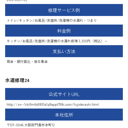
修理サービス例
トイレ/キッチン/お風呂/洗面所/洗濯機の水漏れ・つまり
料金例
キッチン/お風呂/洗面所/洗濯機の水漏れ修理 3,300円（税込）～
支払い方法
現金・銀行振込・後日集金
水道修理24
公式サイトURL
http://xn--1cki9mlb8851a1p9appl798c.com/fujiiderashi.html
本社住所
〒571-0046 大阪府門真市本町12