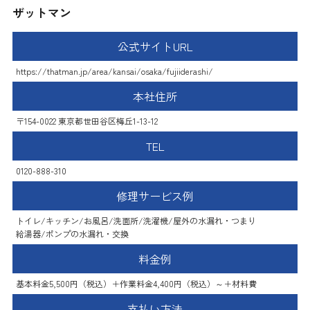
ザットマン
公式サイトURL
https://thatman.jp/area/kansai/osaka/fujiiderashi/
本社住所
〒154-0022 東京都世田谷区梅丘1-13-12
TEL
0120-888-310
修理サービス例
トイレ/キッチン/お風呂/洗面所/洗濯機/屋外の水漏れ・つまり
給湯器/ポンプの水漏れ・交換
料金例
基本料金5,500円（税込）＋作業料金4,400円（税込）～＋材料費
支払い方法