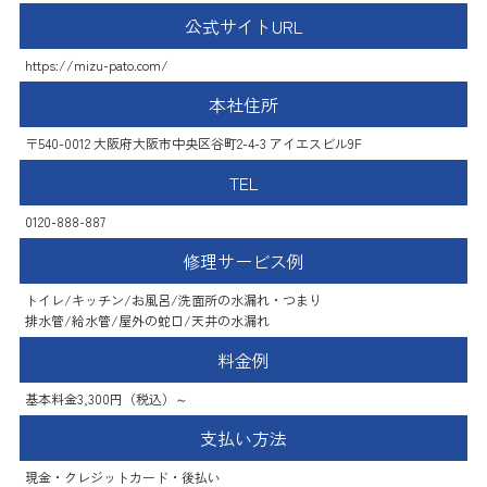
公式サイトURL
https://mizu-pato.com/
本社住所
〒540-0012 大阪府大阪市中央区谷町2-4-3 アイエスビル9F
TEL
0120-888-887
修理サービス例
トイレ/キッチン/お風呂/洗面所の水漏れ・つまり
排水管/給水管/屋外の蛇口/天井の水漏れ
料金例
基本料金3,300円（税込）～
支払い方法
現金・クレジットカード・後払い