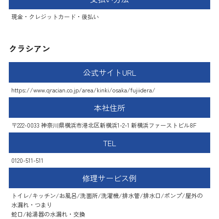
現金・クレジットカード・後払い
クラシアン
公式サイトURL
https://www.qracian.co.jp/area/kinki/osaka/fujiidera/
本社住所
〒222-0033 神奈川県横浜市港北区新横浜1-2-1 新横浜ファーストビル8F
TEL
0120-511-511
修理サービス例
トイレ/キッチン/お風呂/洗面所/洗濯機/排水管/排水口/ポンプ/屋外の
水漏れ・つまり
蛇口/給湯器の水漏れ・交換