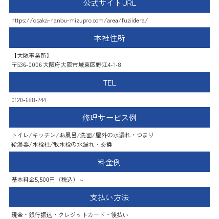
公式サイトURL
https://osaka-nanbu-mizupro.com/area/fuziidera/
本社住所
【大阪事業所】
〒536-0006 大阪府大阪市城東区野江4-1-8
TEL
0120-688-744
修理サービス例
トイレ/キッチン/お風呂/洗面/屋外の水漏れ・つまり
給湯器/水栓柱/散水栓の水漏れ・交換
料金例
基本料金5,500円（税込）～
支払い方法
現金・銀行振込・クレジットカード・後払い