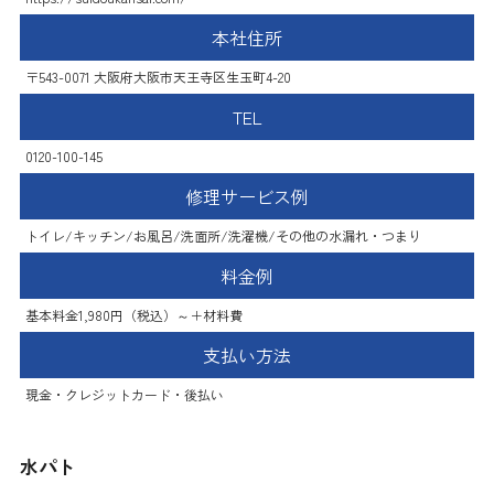
本社住所
〒543-0071 大阪府大阪市天王寺区生玉町4-20
TEL
0120-100-145
修理サービス例
トイレ/キッチン/お風呂/洗面所/洗濯機/その他の水漏れ・つまり
料金例
基本料金1,980円（税込）～＋材料費
支払い方法
現金・クレジットカード・後払い
水パト